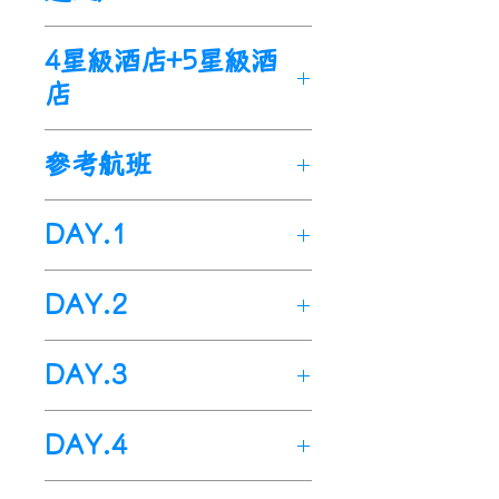
國之一。
🌟
體驗
【
沙漠衝沙
】
乘坐陸地
🌟
探索首都
【
埃里温
】
世界聞
4星級酒店+5星級酒
巡洋艦在一望無際的沙漠中，
名古城之一，
有豐富的歷史和
店
體驗沙漠過山車的快感。
文化遺産
。是2800年的古城。
🌟
參觀
【
未來博物館
】
目標是
亞美尼亞段
：
🌟
參觀
【
埃奇米阿津主教座
促進技術發展和創新，尤其在
參考航班
(5N)埃里溫
：
格蘭德酒店
堂
】
被稱為「亞美尼亞的梵蒂
機器人技術和人工智慧領域的
Grand Hotel
Yerevan
或同等
岡」。2000年列為
世界遺產
。
阿聯酋航空
Emirates
發展和創新。
DAY.1
級
酒店
。
5
★
🌟
參觀
【
茲瓦爾特諾茨大教
Airline
。(EK)
🌟
造訪
【
阿聯酋購物中心
】
內
(1N)久姆里
：
娜恩酒店
Nane
堂
】
建於西元7世紀，被稱為
以下為本行程預定的航班時
有一個中東最大滑雪場和綜合
出發地>>
桃園機場>>杜拜國
Hotel
或同等級
酒店
。
4.5
★
「天國的天使教堂」
，
列世界
DAY.2
間，
影院，還有560家商店和精品
際機場>>
亞美尼亞(埃里溫)機
(1N)戈里斯
：
米爾哈夫酒店
文化遺產。
實際航班
以團體確認的航班編
店。
場
Hotel Mirhav
杜拜>>
亞美尼亞(埃里溫)機場
或同等級
酒
🌟
參觀
【
哈格帕特修道院
】
建
號與飛行時間為準
。
🌟
造訪
【
哈里發塔
】
當前世界
DAY.3
今日於指定時間內集合於桃園
店
>>
。
住宿酒店(下午茶
4
★
、自由活
於10世紀，是中世紀建築傑出
第一高樓。是電影《不可能的
國際機場
--
阿聯酋航空櫃台
，
天
航班編
起
出發
抵達
動
)
典範，
列
世界遺產名錄。
住宿酒店>>
(
車程約25分鐘)
阿
任務4》的取景地。
由專人辦理出境手續後，搭
數
號
飛
/
抵
時間
時間
DAY.4
杜拜
航班於今日早上約04
、阿布達比段
：
：
20
左右
🌟
參觀
【
薩那欣修道院
】
建於
奇米津>>
(
車程約10分鐘)>>
🌟
造訪
【
杜拜購物商場
】
中東
乘--阿聯酋航空
飛往--杜拜國
達
(1N)
飛抵--杜拜國際機場
阿布達比
：
濱海麗笙藍光
，
抵達後
10世紀，與
哈格帕特修道院一
茲瓦爾特諾茨>>
(
車程約120
最大購物廣場。有【室內人造
際機場
住宿酒店>>
。
(
車程約110分鐘)