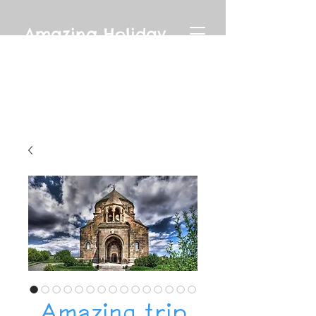
Amazing Holiday
Amazing trip