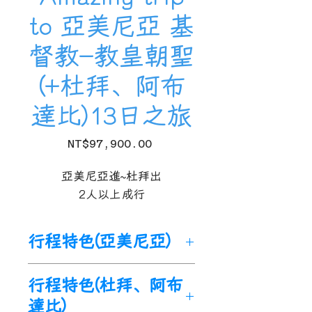
to 亞美尼亞 基
督教-教皇朝聖
(+杜拜、阿布
達比)13日之旅
Price
NT$97,900.00
亞美尼亞進~杜拜出
2人以上成行
行程特色(亞美尼亞)
🌟
探索
【
亞美尼亞
】
世界上第
行程特色(杜拜、阿布
一個基督教國家
，
諾亞方舟最
達比)
後停靠地
。高加索地區文明古