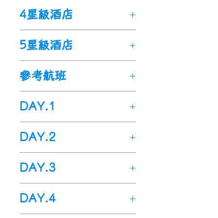
真正的深度--
狩獵之旅
，不應
4星級酒店
該是在私人農莊的圍欄內狩
獵，私人農莊不論多大它也是
(4N)
奧克蘭:
艾勒斯利諾富特酒
5星級酒店
個圍欄內的農場。可以把私人
店
Novotel Hotel Ellerslie
或
莊園農場作爲點燃旅程的引
同等級酒店。
(2N)
基督城:
諾富
(4N)
奧克蘭:
奧克蘭美爵酒店
信，但絕不能為體驗的全部。
參考航班
特基督城大教堂廣場
Novotel
Grand Mercure Auckland
或
否則就完全失去了狩獵之旅的
Christchurch Cathedral
同等級酒店。
(2N)
基督城:喬治
意義。我們的“回歸之旅”，
Square
或同等級酒店。
DAY.1
酒店
The George
或同等级酒
是由具有近20年紐西蘭戶外及
(1N)
凱庫拉:
懷特摩爾福The
店
。
叢林狩獵經驗的持牌職業嚮
White Morph
出發地>>
桃園機場>>
或周邊城市3.5*
香港國
(1N)
凱庫拉:
懷特摩爾福The
DAY.2
導，帶領您一步步的回到叢
或以上
際機場>>
等級
紐西蘭(奧克蘭國際
酒店
。
White Morph
3.5*
或以上
等
林，瞭解狩獵文化，學習狩獵
(1N)
機場)
蒂卡波湖
:
湖藍水度假村
級
紐西蘭/(奧克蘭
酒店
。
(
當地沒有5星級酒店)
Auckland
)>>
及戶外知識，體驗狩獵的激
DAY.3
Peppers Bluewater Resort
今日於指定時間內集合於桃園
(1N)
市區觀光(
蒂卡波湖
伊甸山
:
湖藍水度假村
Mount
情，追尋內心那份回歸自然的
或周邊城市3.5*或以上等級酒
國際機場
--
國泰航空櫃台
，由
Peppers Bluewater
Eden
、
海港大橋
Harbour
渴望。
住宿酒店>>
(
車程約
50
分
店
專人辦理出境手續後，搭乘--
。
DAY.4
Resort
Bridge
。(當地沒有5星級酒店)
、
奧克蘭帆船碼頭
🌟
鐘
)Hoskin Hunting Farm
所有的獵手均為職業獵手，
私人
(2N)
國泰航空
皇后鎮
飛往--香港國際機
:
皇后鎮湖畔諾富特
(2N)
Ports of Auckland
皇后
鎮:
皇后鎮索菲特酒店
、
天空塔
除持槍證外都有獵人證，且從
農場
住宿酒店