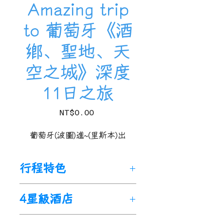
Amazing trip
to 葡萄牙《酒
鄉、聖地、天
空之城》深度
11日之旅
Price
NT$0.00
葡萄牙(波圖)進~(里斯本)出
行程特色
暢遊：
4星級酒店
波圖、布拉加、吉馬朗斯、阿
馬蘭蒂、雷阿爾城、杜羅河