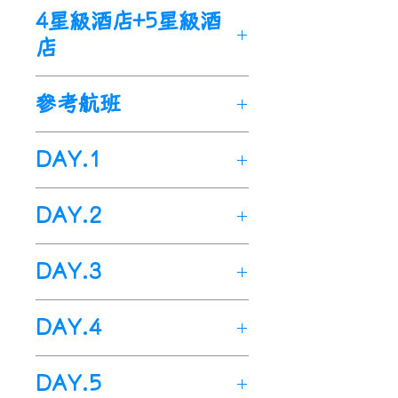
4星級酒店+5星級酒
谷、豬城、科英布拉、
花地
瑪、托馬爾、馬爾旺(天空之
店
城)、艾瓦斯、伊芙拉、大石角
(羅卡海岬)、
新特拉、奧比都
參考航班
斯、里斯本
🌟『砵酒之鄉』波圖
DAY.1
依山而建的童話山城，兩百多
年的釀酒歷史令全城瀰漫著淡
台灣>>葡萄牙(波圖)
淡酒香，參觀當地著名砵酒廠
DAY.2
今日集合於桃園國際機場，由
品嚐芳香 Port 酒。
專業領隊陪同下，乘坐德國漢
波圖>>聖本篤車站>>杜羅河
🌟『葡萄酒根基』杜羅河谷
DAY.3
莎航空經慕尼黑或法蘭克福或
船河>>波圖品酒
暢遊杜羅河谷葡萄酒莊園，參
土耳其航空經伊斯坦堡轉機飛
航機抵達後，波圖市內觀光。
觀葡萄園及品嚐佳釀。
波圖>>布拉加>>耶穌山大教
往-葡萄牙
∼
波圖。
DAY.4
波圖：
位於葡萄牙北部杜羅河
🌟『聖母顯靈之地』花地瑪
堂>>吉馬朗斯古都
畔，人口約40萬，是葡萄牙第
聖母瑪利亞顯靈現身之地，成
早餐後，前往布拉加及吉馬朗
波圖>>阿馬蘭蒂>>雷阿爾城
二大城市，也是世界名酒波圖
為信徒朝聖之地，亦為此地增
DAY.5
斯古都遊覽，及後返回波圖。
>>馬提爾斯宮花園 >>葡萄酒