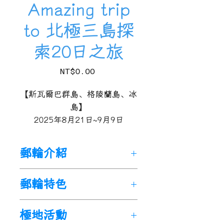
Amazing trip
to 北極三島探
索20日之旅
Price
NT$0.00
【
斯瓦爾巴群島、格陵蘭島、冰
島
】
2025
年
8
月
21
日
~9
月
9日
2人以上成行
郵輪介紹
宏迪斯號：2019年下水，世界
郵輪特色
上第一艘PC6級(相當於1A
Super)豪華探險船隻，配備伸
宏迪斯號：
極地活動
縮鰭穩定器， 在大浪天氣下的
結構最堅固、技術最先進的極