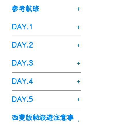
🌟原創策劃：綫路原創設計，
參考航班
産品每季度均需實地考察，不
斷優化，保障遊玩體驗。
DAY.1
🌟精品小團：真正做到精品小
團，拒絕大團嘈雜紛擾，專屬
出發地>>桃園國際機場>>西
式服務。
DAY.2
雙版納國際機場(雲南省)景洪
🌟多種體驗：全程設計多樣在
市
野象谷
+
曼掌傣寨
+
告莊夜市
地體驗，打造體驗
+旅遊出
DAY.3
今日於指定時間內集合於-桃
(約
66km
，車程約
1.5
小時)
行，堅决杜絕純打卡式觀光
園國際機場，由專人辦理出境
09
：
00
酒店早餐後出發。
遊。
熱帶雨林探秘+雨林特色餐 (約
手續後，搭機飛往-西雙版納
DAY.4
10
：
30
乘車
抵達“爸爸去哪
🌟傣族風情：安排前往原始傣
30km，車程約40分鐘)
國際機場(雲南省)景洪市(與台
了”打卡景點。就是集熱帶植
族寨子，體驗傳統傣族手工製
09
：
30
酒店早餐後出發。
灣時間零時差)，過了移民局和
中科院植物園+傣族園-潑水狂
物生態、珍稀動物保護於一體
作，深度玩轉-西雙版納。
DAY.5
10
：
30
抵達
【熱帶雨林探秘
海關檢查後，由當地導遊接
歡 (約70km，車程約1.5小時)
的
【野象谷】。
野象谷是亞洲
🌟探秘雨林：專業雨林戶外領
集合點】
隨後由今天的雨林嚮
機。
08
：
30
酒店早餐後出發。
野象頻繁光顧的地方，因爲經
曼聽公園>>
總佛寺祈福>>
送
隊帶領，穿越原始雨林，吃雨
導爲大家講述注意事項，做熱
西雙版納旅遊注意事
隨即展開 Amazing trip to 夢
10
：
00
乘車抵達
5A
植物王國
常有野象出沒而得名。它也是
機(搭機返回台灣) (約
10KM
，
林大餐，瞭解雨林動植物。
身活動，隨後跟隨當地嚮導，
幻雲南·奇趣版納5日之旅
【中國科學院熱帶植物園西
項
目前國內唯一能以安全距離觀
車程約
30
分鐘)