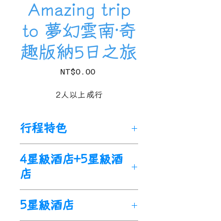
Amazing trip
to 夢幻雲南·奇
趣版納5日之旅
Price
NT$0.00
2人以上成行
行程特色
探索熱帶雨林，看野象，學習
4星級酒店+5星級酒
傣族傳統手工，解密中科院植
店
物園，玩趣傣寨潑水風情，首
次來版納首選綫路，
5
天時間
完整體驗傣族風情，精華景點
5星級酒店
一個不少。