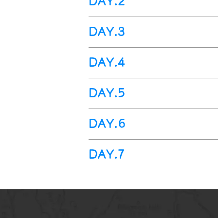
DAY.2
今日於指定時間內集合於桃園國際
時，由當地車導(中文)接機。隨即展開
【亞洲名校雙語課程】
【多元文
DAY.3
首先前往住宿酒店辦理入住，接
上午：在新加坡名校學習中心上
過多種生動有趣的方式，讓孩子
【傳統工藝馬來蠟染】
【自然生
DAY.4
下午
：人文課程，兼容並蓄的文
上午：學生們前往新加坡當地馬
體。
甘榜格南及蘇丹回教堂
、
小
下午：學員們將來到戶外課程之
【環保課題】
【小小科學家思維
解南洋華人的
民俗文化。
DAY.5
而是和這些凶猛動物面對面，從
上午：學員們將前往參觀新加坡
｀＇新生水＂的發現之旅。
【趣味電影主題課程】
DAY.6
下午：前往新加坡科學中心小小
體驗亞洲最大的一座以電影爲主
妙。
等，接受分組任務，每組需帯回
【烏敏島結營儀式，留下難忘遊
DAY.7
傍晚時分，遊覽美麗的聖淘沙島
上午：濱海灣花園探索，這裏有
一個奇幻的綠色之夢。
新加坡(樟宜)國際機場>>桃園國
下午：烏敏島結營儀式，一座靜
酒店早餐後自由活動，視航班時
結束後自由活動。
航機今日平安返抵台灣後，結束愉快的 