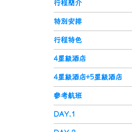
行程簡介
父母如陪同隨行，安排父母旅遊
也可增加天數安排親子旅遊行程
搭機前往新加坡，開啓新加坡多
特別安排
結合，
孩子們可以體驗到多元文
感受其獨特魅力和文化風情。
🌟 世界名校雙語課堂：
行程特色
安排新加坡國立大學和南洋理工
🌟 特色蠟染課程
+
動物生態課程
🌟 新加坡國立大學：
4星級酒店
馬來西亞特色蠟染體驗，新加坡
新加坡國立大學，是新加坡首屈
🌟 自然生態體驗
+
科學互動課程
🌟 新加坡科學館：
新生水館探索一滴水的旅程，科
4星級酒店+5星級酒店
館內有超過
850
件互動式展覽品，
🌟 烏敏島生態探索：
🌟 濱海灣花園：
感受大自然與歷史的和諧交融，
這裡有世界上最高的室內瀑布和
參考航班
植物與科技巧妙結合的濱海灣花
🌟 烏敏島：
DAY.1
一座靜臥於新加坡東北部岸外的
物都盡可能保持原生態的面貌。
出發地>>桃園國際機場>>新加坡