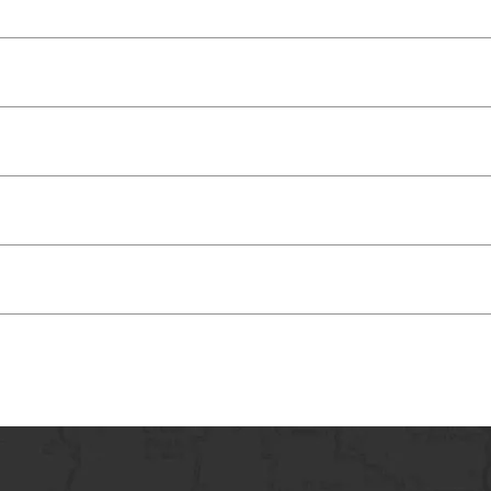
機場，由專人辦理出境手續後，搭機飛往-新加坡(樟宜)
 Amazing trip to 新加坡多元文化趣味研學營7日之
化體驗】
著自由活動。
一堂生動有趣的雙語體驗課，讓孩子們親身感受到世界一
們一起去完成一項充満意義的活動，這也是新加坡學校每
態探索】
化特色為新加坡增添了無限的魅力，各民族文化交融並存
來傳統蠟染工藝學校，親手學習馬來傳統文化中的蠟染工
印度幫助學生們深入瞭解馬來文化；牛車水唐人街則會帯
一
-
新加坡動物園。
在這裏，學員們不再居高臨下的觀看
訓練】
幾米遠的距離跟它們打招呼。
動物園內的動物表演也絶對
新生水館，學習如何利用水資源，通過展覽中心多感官的
科學家思維訓練，新加坡最大的科學展示館，館內超過
850
題的樂園
-
好萊塢環球影城，學員們在老師帯領下遊玩變形
訪問主題館的標示或簡介。
學體驗】
，漫步海邊，來到東南亞的最南端。
世界上最高的室內瀑布和一座山戀葱郁的山脈，來自世界
際機場>>出發地
臥於新加坡東北部岸外的小島，展現了廣大自然與厚重歷
間前往機場搭機返回-桃園國際機場。
Amazing trip to 新加坡多元文化趣味研學營7日