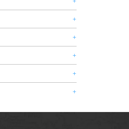
國際機場，抵達後出關大約1小
旅。
流大學的課程，專業的雙語老師通
個孩子必需完成的一項任務。
逐漸發展為一個密不可分的社會整
藝，體驗一下異國風情。
領學生們穿越時空，回到過去，瞭
身陷柵欄裡的獅子、老虎、黑熊
…
是不可錯過的節目。
視聽感受和虛疑技術的指導，踏上
件互動式展品充份體現科學的奧
金剛主題館、埃及木乃伊主題館
各個角落的植物點綴其中，創造了
史的和諧交融。
之旅。