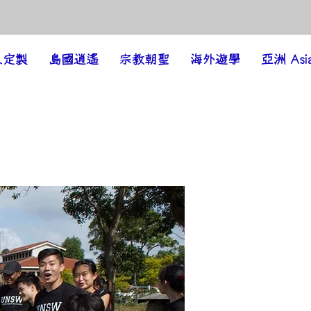
人定製
島國逍遙
宗教朝聖
海外遊學
亞洲 Asi