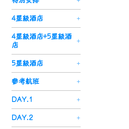
特別安排
產地：
谷間穿梭、翱翔，有著不可一
充裕的參觀時間讓您不僅玩得
🌟 利馬古城區：1988年列
世的王者氣勢。「白城」阿雷
【寂寞星球全球500大景點】
更完整，住宿兩晚也讓您玩得
4星級酒店
入，雖有多次地震的嚴重破
基帕，其建築物、教堂多以白
行程安排參觀3處2015年《寂
更輕鬆自在。
壞，帝王之城的封號屹立不
色火山凝灰岩建造，古典優
寞星球》的「終極旅遊：全球
🌟 完整的馬丘比丘之旅：連宿
搖。
4星級酒店+5星級酒
雅。的的喀喀湖，全世界海拔
500大景點」
兩泊市面上大多行程僅安排在
🌟 阿雷基帕古城：2000年列
最高的高山湖泊，也是印古加
馬丘比丘(3)、納斯卡線(420)、
店
馬丘比丘驚鴻一瞥
(
參觀當天早
入，古城中心建築物多由火山
文明的發源地，湖水靛藍，白
科卡峽谷(481)。
上從
歐蘭塔特波坐火車到馬丘
岩石建造而成。
雲翻滾，美麗景象千年來沒有
比丘山下，參觀到下午即坐火
5星級酒店
🌟 庫斯科古城：1983年列
任何改變。神奇納斯卡更不容
車返回庫斯科)，對於如此重要
入，印加統治者帕查庫蒂統治
錯過，是天文景象？還是外星
的景點，甚是可惜。我們將在
下發展成為一個複雜的城市中
參考航班
人著陸標誌？至今仍舊是難解
參觀前一晚抵達距離馬丘比丘
心。
的謎團。
最近的小鎮熱水鎮住宿(搭乘接
🌟 馬丘比丘：1983年列入，
祕魯：神秘印加文明的發源
DAY.1
駁車至入口只需25分鐘)，不
印加帝國全盛時期最輝煌的城
地，如此地跌宕多姿又百媚千
僅住，我們更要住上兩晚；讓
市建築。
出發地>>桃園國際機場>>美
嬌，她是全世界旅人們一生必
您有完整一天的參觀時間仔細
DAY.2
🌟 納斯卡線：1994年列入，
國(洛杉磯)國際機場>>祕魯(利
遊之地，您怎麼可以缺席！
感受及品嘗這塊藏於高山間的
占地約450平方公里，它們是
馬)國際機場