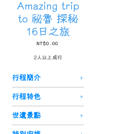
Amazing trip
to 祕魯 探秘
16日之旅
Price
NT$0.00
2人以上成行
行程簡介
馬丘比丘：一座藏身在安地斯
行程特色
山脈叢林中的印加古城，其
「消失的城市」之謎至今無人
🌟 深度祕魯人文之旅：完整參
世遺景點
能解，而新世界七大人文奇觀
觀利馬、阿雷基帕(兩晚)、普
更讓馬丘比丘傳為不朽。科卡
諾(兩晚)、庫斯科(兩晚)、馬丘
行程走訪5處UNESCO世界遺
峽谷，看神鷹在景色壯麗的峽
比丘(兩晚)及帕拉卡斯(兩晚)，