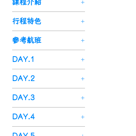
課程介紹
也可增加天數安排親子旅遊行
Antonio CoIIege)
程。
簡稱Mt.SAC，
成立於
1945
ESL
語言訓練營(
Oral
、
行程特色
年，是一所公立社區學院，學
Listening
、
Reading
、
Writ­
院提供多元化的教育課程，旨
ing)，
在
ESL
語言訓練營
，學
🌟沉浸美式課堂中，提升語言
在爲學生在當今多樣化的經
參考航班
生可以全天沉浸在英語環境
能力和實踐
能力，爲未來選擇
濟、
專業
、
技術
和文化領域取
中，
與母語爲英語的同學交
留學院校和專業做鋪墊，
訪問
得成功做好準備。學院坐落在
流，
更好的學習和掌握英語，
DAY.1
史丹佛
大學，感受名校學霸的
加利福尼亞的桃核市(Walnut),
做到學習和實踐的完美結合。
日常學習和生活，瞭解名校申
在洛杉磯市的東部，核桃市被
ESL
出發地>>桃園國際機場>>舊
語言訓練營
的課程安排豐
請方案。
DAY.2
《金錢》雜誌評爲最適合居住
富多樣化，安排
金山國際機場
了學生們
感興
🌟在當地家庭住宿，感受道地
的小縝之一，是一個多元化的
趣的學習主題和內容。通過
今日於指定時間內集合於-桃
的美式家庭生活，鍛鍊口語表
航班於今日飛抵-舊金山國際
郊區，以其全國知名的學校和
DAY.3
聽
園國際機場，由專人辦理出境
、說、讀
、
寫
四個方面的綜
達能力，品嚐地道美式家庭美
機場(與台灣時差慢-15小時)。
馬術社區而聞名。Mt.SAC的
合訓練來
手續後，搭機飛往-中轉機
提升自身英語水平和
食，增加對美國文化、科技、
出關大約需1小時，導遊於機
學術課程在國家和國際比賽中
舊金山
應試技巧。
場，經中轉機場轉機再飛往-
DAY.4
教育、航空航天、自然科學等
場舉牌接機，隨即展開
獲得了廣泛的認可， 學院提供
今日遊覽：【加州科學博物
1.高爾夫球訓練營。
舊金山國際機場。
主題的認知。
Amazing trip to 美國英語訓
超過261個學位和專業課程。
館】【史丹佛大學】
2.馬術訓練營。
舊金山>>洛杉磯
🌟參加豐富的課外活動安排，
練+高端運動訓練營13日之
DAY.5
該學院以其卓越和豐富的學術