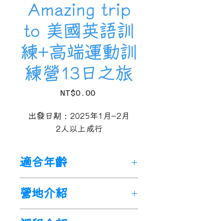
Amazing trip
to 美國英語訓
練+高端運動訓
練營13日之旅
Price
NT$0.00
出發日期：2025年1月-2月
2人以上成行
適合年齡
13-17歲。
營地介紹
父母如陪同隨行，安排父母旅
遊行程。
聖安東尼奧山學院
(Mt.San