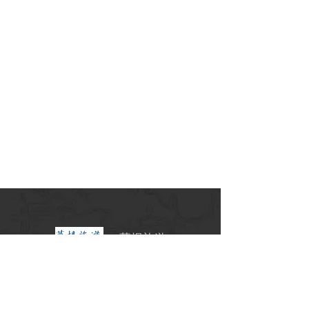
華揚旅遊
交觀甲7341號
北18790001