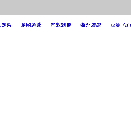
人定製
島國逍遙
宗教朝聖
海外遊學
亞洲 Asi