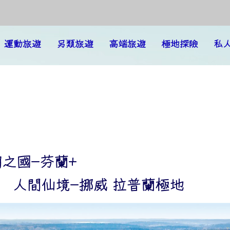
運動旅遊
另類旅遊
高端旅遊
極地探險
私
 千湖之國-芬蘭+
湖之國-芬蘭+
人間仙境-挪威 拉普蘭極地