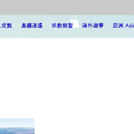
人定製
島國逍遙
宗教朝聖
海外遊學
亞洲 Asi