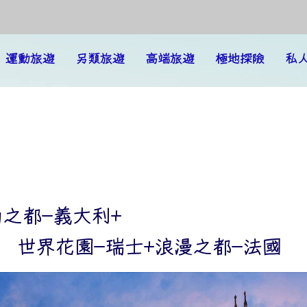
運動旅遊
另類旅遊
高端旅遊
極地探險
私
 時尚之都-義大利+
尚之都-義大利+
世界花園-瑞士+浪漫之都-法國