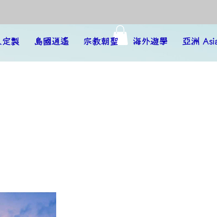
人定製
島國逍遙
宗教朝聖
海外遊學
亞洲 Asi