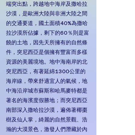
端突出點，跨越地中海岸及撒哈拉
沙漠，是歐洲大陸與非洲大陸之間
的交通要道，國土面積40%為撒哈
拉沙漠所佔據，剩下的60％則是富
饒的土地，因先天所擁有的自然條
件，突尼西亞是個擁有豐富而多樣
資源的美麗境地。地中海南岸的北
突尼西亞，有著延綿1300公里的
海岸線，帶來舒適宜人的氣候，地
中海沿岸城市蘇斯和哈馬麥特都是
著名的海濱度假勝地；而突尼西亞
南部深入撒哈拉沙漠，遍佈著椰棗
樹及仙人掌，綺麗的自然景觀、浩
瀚的大漠景色，激發人們潛藏於內