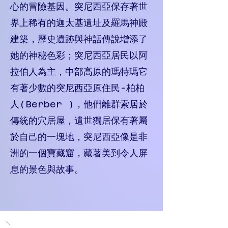
心的冒險基因。突尼西亞保存著世
界上稀有的迦太基遺址及羅馬神殿
建築，歷史遺跡與神話傳說增添了
她的神秘色彩；突尼西亞居民以阿
拉伯人為主，中部高原的瑪特瑪它
有著少數的突尼西亞原住民-柏柏
人(Berber )，他們離群索居於
傳統的穴居屋，遺世獨居保有著屬
於自己的一塊地，突尼西亞像是非
洲的一個寶藏窟，藏著美到令人屏
息的景色與故事。