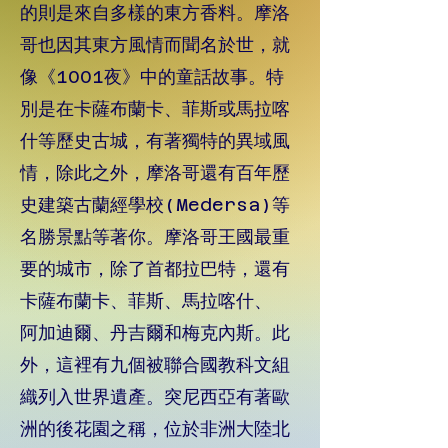
的則是來自多樣的東方香料。摩洛
哥也因其東方風情而聞名於世，就
像《1001夜》中的童話故事。特
別是在卡薩布蘭卡、菲斯或馬拉喀
什等歷史古城，有著獨特的異域風
情，除此之外，摩洛哥還有百年歷
史建築古蘭經學校(Medersa)等
名勝景點等著你。摩洛哥王國最重
要的城市，除了首都拉巴特，還有
卡薩布蘭卡、菲斯、馬拉喀什、
阿加迪爾、丹吉爾和梅克內斯。此
外，這裡有九個被聯合國教科文組
織列入世界遺產。突尼西亞有著歐
洲的後花園之稱，位於非洲大陸北