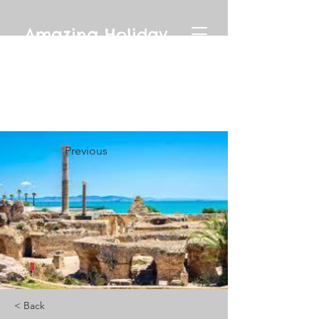
Amazing Holiday
Previous
< Back