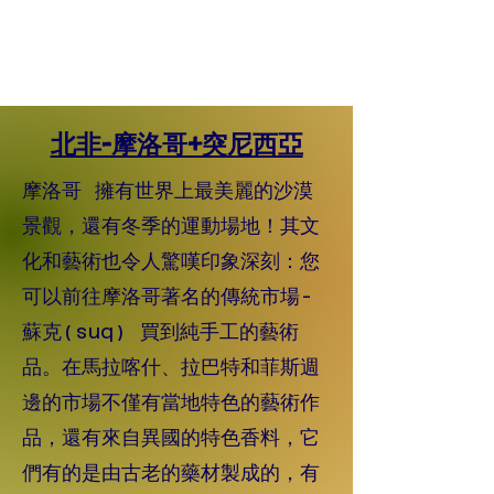
北非-摩洛哥+突尼西亞
摩洛哥 擁有世界上最美麗的沙漠
景觀，還有冬季的運動場地！其文
化和藝術也令人驚嘆印象深刻：您
可以前往摩洛哥著名的傳統市場-
蘇克(suq) 買到純手工的藝術
品。在馬拉喀什、拉巴特和菲斯週
邊的市場不僅有當地特色的藝術作
品，還有來自異國的特色香料，它
們有的是由古老的藥材製成的，有