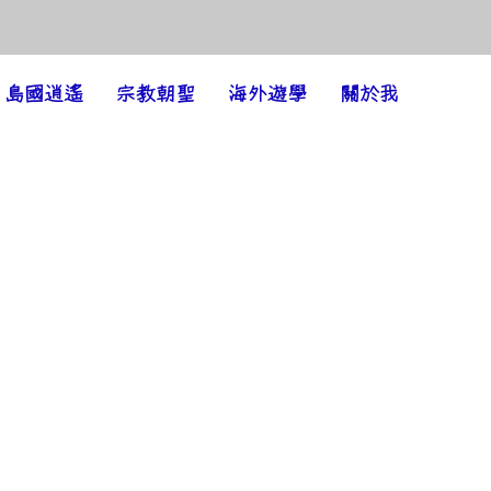
島國逍遙
宗教朝聖
海外遊學
關於我