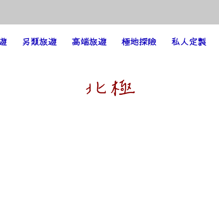
遊
另類旅遊
高端旅遊
極地探險
私人定製
​北極