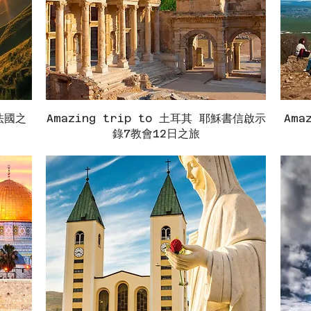
(法國之
Amazing trip to 土耳其 耶穌書信啟示
快速瀏覽
Ama
錄7教會12日之旅