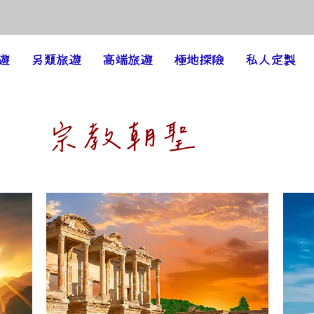
遊
另類旅遊
高端旅遊
極地探險
私人定製
宗教朝聖