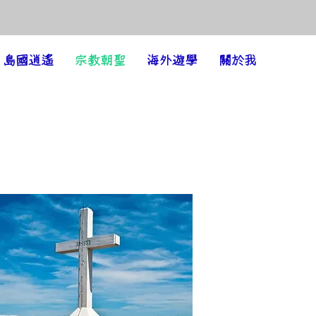
島國逍遙
宗教朝聖
海外遊學
關於我