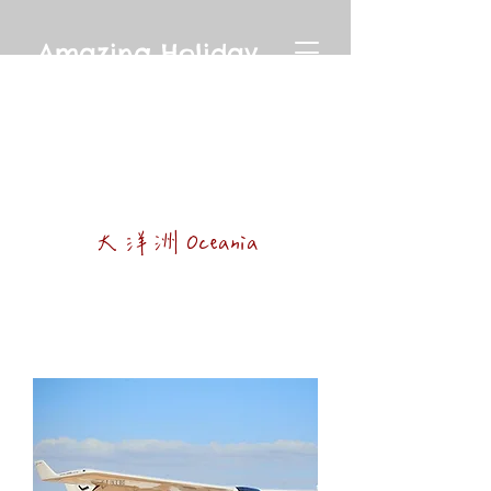
Amazing Holiday
大洋洲 Oceania