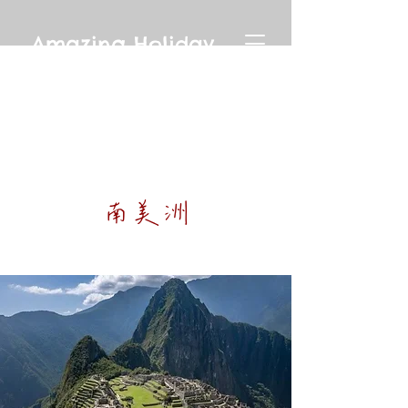
Amazing Holiday
​南美洲