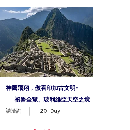
神鷹飛翔，傲看印加古文明-
祕魯全覽、玻利維亞天空之境
請洽詢
20 Day