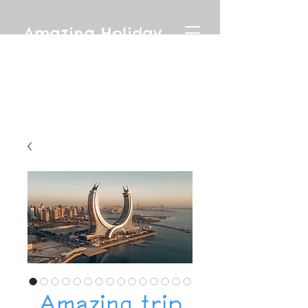
Amazing Holiday
Amazing trip