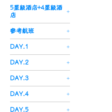
卡達段
：
文化遺産
。是2800年的古城。
🌟
參觀
【
火炬塔
】
最高摩天大
5星級酒店+4星級酒
(2N)多哈
：
假日
公寓式酒店
🌟
參觀
【
霍瑞維拉修道院
】
建
樓之一，外觀宛如巨大的火
店
Holiday Villa Hotel
Doha
或
於7世紀
，眺望亞拉拉山最佳
炬，白天典雅沉靜，晚上燈火
同等級酒店
。4
★
地點，亞美尼亞宗教史上擁有
卡達段
：
通明
。
亞美尼亞段
：
參考航班
重要地位
。
(2N)多哈
：
麗思卡爾頓酒店
🌟
造訪
【
Villaggio
購物中
(1N)埃里溫
：
哈亞薩酒店
🌟
參觀
【
諾拉旺克修道院
】
建
The Ritz-Carlton Doha
或同
心
】
全球頂級購物中心之一
，
國泰航空
Cathay Pacific
Hayasa Hotel
Yerevan
或同
於13世紀
，
獨一無二的兩層教
DAY.1
等級酒店
。5
★
也是一座大型娛樂中心和遊樂
Airways+
卡達航空Qatar
等級酒店
。4
★
堂
，
列世界文化遺產。
場
。
Airways。(CX+QR)
以下為本
(1N)戈里斯
：
米爾哈夫酒店
出發地>>
桃園機場>>
香港國
🌟
體驗
【
塔特夫纜車
】
健力士
亞美尼亞段：
🌟
參觀
【
伊斯蘭博物館
】
世界
DAY.2
行程預定的航班時間，
Hotel Mirhav
或同等級
酒
際機場>>
卡達(多哈國際機場)
世界紀錄大全為世界上最長的
(1N)埃里溫：
哈亞薩酒店
著名華人設計師貝聿銘的封山
實際航班
以團體確認的航班編
店
。4
★
今日於指定時間內集合於桃園
單線雙向纜車。空中索道全長
Hayasa Hotel
香港國際機場>>
Yerevan 或同
卡達(多哈國
之作，以伊斯蘭藝術爲主題的
號與飛行時間為準
。
(1N)傑姆克
：
傑爾穆克酒店
DAY.3
國際機場
--
國泰航空櫃台
，由
5.7 公里。
等級酒店。4★
際機場)>>
市區遊覽>>
住宿酒
博物館
。
Jermuk Hotel and SPA
或同
專人辦理出境手續後，搭乘--
天
航班
起飛
/
出發
抵達
🌟
參觀
【
塔特夫修道院
】
建於
(1N)戈里斯：
店
米爾哈夫酒店
🌟
參觀
【
文化村
】
利用藝術和
住宿酒店>>
多哈市區一日遊
等級
酒店
。5
★
國泰航空
飛往--香港國際機
數
編
號
抵達
時間
時間
9世紀
，
為複合式建築群，有
DAY.4
Hotel Mirhav
航班於今日當地時間
或同等級
04
：
酒
05
飛
文化交流的方式，傳達希望、
>>
住宿酒店
(1N)迪利然
：
韋斯特普拉斯天
場
。航機晚上
21
：30飛抵香
教堂、修士宿舍、圖書館。搭
店
抵
。4
--
多哈國際機場
★
。(
與台灣
體諒與和平的訊息給世界各地
酒店早餐後出發，今日安排行
堂酒店
Best Western Plus
港
住宿酒店>>
，
抵達後稍作休息
多哈市區一日遊
，
接著再
纜車前往。
(1N)傑姆克
時差慢5小時
：
)
。
傑爾穆克酒店
出關大約1小
的人民
。
DAY.5
程有
：
Paradise
Hotel
或同等級酒
轉搭乘凌晨
>>
多哈國際機場>>
00
：
25
起飛的--卡
亞美尼亞