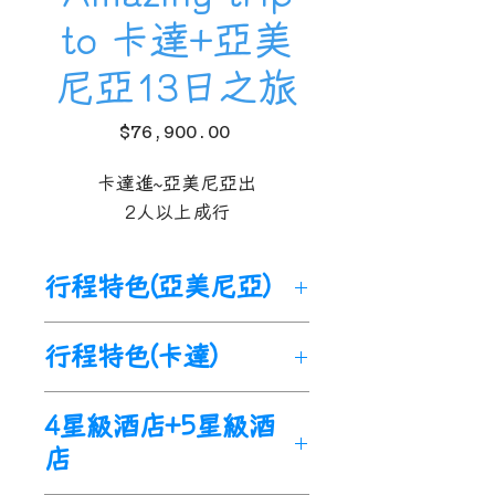
to 卡達+亞美
尼亞13日之旅
價
$76,900.00
格
卡達進~亞美尼亞出
2人以上成行
行程特色(亞美尼亞)
🌟
探索
【
亞美尼亞
】
世界上第
行程特色(卡達)
一個基督教國家
，
諾亞方舟最
後停靠地
。高加索地區文明古
🌟
參觀
【
歷史博物館
】
以沙漠
4星級酒店+5星級酒
國之一。
玫瑰的獨特外型建造，採用現
🌟
探索首都
【
埃里温
】
世界聞
店
代化的展示方式述說卡達數百
名古城之一，
有豐富的歷史和
萬年的歷史