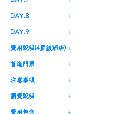
Museum of Iceland
布
、
斯科加瀑布
、
雷尼斯黑沙
】正如其
FRA
回酒店休息。
冰島
酒店早餐後出發，今日安排行
，
(
與台灣時差慢8小時)
，
名，在這個博物館裏，您會探
灘
)>>
住宿酒店
【
住宿酒店>>
熔岩隧道
雷克雅維克 城市
出關大約1小時
程有
：
，導遊於機場
DAY.8
索維京人的世界，從其起源開
酒店早餐後出發，今日安排行
Raufarhólshellir
觀光>>
住宿酒店
】
熔岩隧道
舉牌接機，隨即展開
早餐後，驅車前往--
辛格維利
Amazing
始。博物館有四個展區，每個
程有
：
是冰島最大的隧道之一，長約
早餐後，驅車前往--
珍珠樓玻
trip to
爾國家公園
住宿酒店>>
冰島9日親子之旅
、
雷克雅內斯半島
蓋歇爾地熱間歇
行
第
冰島
法蘭
14
：
15
：
展區都展示了冰島的維京文化
早餐後，驅車前往--
將沿著冰
DAY.9
1360米(4500英尺)，10-30米
璃穹頂
、
小白宮
、
程
泉風景區
>>
。
凱佛拉維克國際機場>>
、
黃金瀑布
。
結束後
英
2
航空
克福
00
40
的演變過程中的一個階段。
島南岸旅行，沿途欣賞冰島美
寬和高達10米高，天花板的平
Austurvöllur
廣場
、
哈爾格林
首先驅車前往冰島首都--雷克
返回酒店休息
國倫敦(希斯洛國際機場
)
天
FI521
FRA/
這些展區是
麗而壯麗的景點，
凱佛拉維克國際機場>>
：
“The
驅車前往--
英國
均厚度約為12米。由於熔岩管
姆斯教堂
、
阿爾庭議會大樓
。
費用說明(4星級酒店)
雅維克 市區步行街。
【
酒店早餐後出發，今日安排行
辛格維利爾國家公園
凱佛
Icelander(Íslendingur)-
塞里雅蘭瀑布
倫敦(希斯洛國際機場
、
斯科加瀑布
)>>
桃園
、
的上空在入口附近塌陷，造成
結束後返回酒店休息。
遊覽
Thingvellir National Park
程有
並享用晚餐，
：
結束後入住
】
拉維
Viking Ship” 是一個所謂的
雷尼斯黑沙灘
國際機場>>
出發地(
。
結束後返回酒
溫暖的家
了美麗的燈柱。進入洞穴，我
今日安排遊覽首都市區的幾個
酒店休息。
辛格維利爾國家公園是冰島三
早餐後，驅車前往--
克萊瓦
4
星級
3
人共 443,900 元
首道門票
克
“Gokstad船 “的複製品展
店休息。
sweet home
)
們將看到5200年前一次的火山
主要景點，了解當地和冰島歷
【
處聯合國教科文組織世界遺産
湖
Laugavegur
、
克里蘇維克地熱區
步行街
】
、
市中
酒店
/ (2+1人成行)
KEF
覽，科學家們將其時間定爲公
【
航機於今日倫敦
塞里雅蘭瀑布
時間22
Seljalands
：
00
起
噴發的內部運作，隧道牆的夢
史文化息息相關的民間趣聞。
心的主要購物區是
之一，也是舉世聞名的黃金圈
Brimketill
維京世界博物館、藍湖、熔岩
火山巖泳池
、
橫跨
(1
12
月18日-1月2日
元870年。這是有人開始在冰
foss
飛
，
】
航機於今日台灣時間預計
位於
冰島南岸
，
坐落於
注意事項
幻般的顏色是由不同礦物類型
【
珍珠樓 Perlan
】
是冰島還
Laugavegur步行街，也是雷
觀光路綫的三站之一，與間歇
兩大洲之橋
隧道、凱里德火山口、珍珠樓
。
結束後驅車前
第
月-5
冰島
+152,000 元 (附加
凱佛
16
：
20
：
島定居的時間，所以人們認爲
冰島
傍晚
一號環島公路
18
：
30
平安返抵
旁，高約60
-
台灣桃
的岩石造成的，包括有紅色，
沒成爲網紅前的一個必去景
克雅維克最大且最古老的購物
泉(Geysir)和黃金瀑布
往--
觀景台、北極光秀。
凱佛拉維克國際機場
。
搭
8
月)
航空
費)
拉維
10
20
定居者很可能是乘坐這種船駛
米，造型似“水簾洞”，可穿
園機場。
★
若以上報價人數有變化，會
結束愉快的--
橙子和紫色，到石筍的藍色等
點，
珠樓玻璃穹頂，那裏的
團費說明
街道。街道兩旁是一些當地地
(Gullfoss)構成了黃金圈。
機經英國-倫敦，轉機飛返-台
辛格
天
(10
FI454
4
人共 475,900 元
克
向冰島的。您可以在博物館的
行至瀑布後方
Amazing trip to
影響地接費用，我社將給您重
。
塞里雅蘭瀑布
冰島9日親子
等。每年冬天冷的時候，壯觀
360度觀景台是全方位觀看雷
道又美味的美食餐廳
維利爾國家公園位於雷克雅維
灣
。
、
咖啡
月-12
/ (2+2人成行)
KEF/
網站上瞭解更多詳情。
由冰川融水滋養，與塞里雅蘭
之旅
新報價。
。
回到溫暖的家sweet
的冰雕都形成在洞穴入口處形
克雅維克市區全景的最佳地點
每人訂金 $ 35,000 元
廳
克附近，素有「世界最古老的
【
、商店。
克萊瓦湖
Kleifarvatn
】
是
月)
12
月18日-1月2日
倫敦
費用包含
“Vikings of the North
河(Seljalandsá)均發源於
home
★
此報價不適用於農曆春節
。
埃亞
、