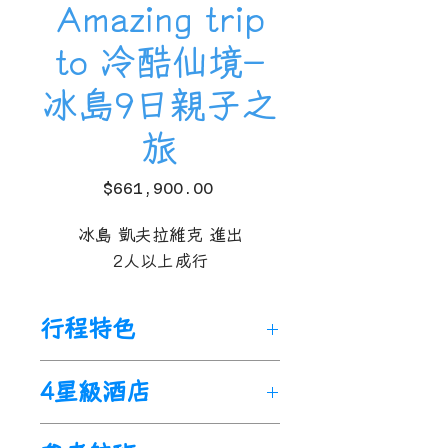
Amazing trip
to 冷酷仙境-
冰島9日親子之
旅
價
$661,900.00
格
冰島 凱夫拉維克 進出
2人以上成行
行程特色
🌟
【
極光之旅
】
大自然的煙火
4星級酒店
秀，一起探索幸福極光的魅
力。
(5N)雷克雅維克：雷克雅維克