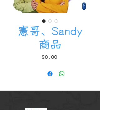
憲哥、Sandy
商品
價
$0.00
格
華揚旅遊
交觀甲7341號
北18790001