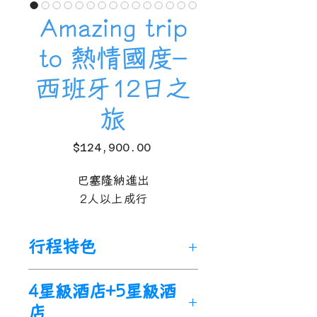
Amazing trip
to 熱情國度-
西班牙12日之
旅
價
$124,900.00
格
巴塞隆納進
出
2人以上成行
行程特色
🌟
【巴塞隆納遊艇出海看日
4星級酒店+5星級酒
出】
巴塞隆納是西班牙地中海
店
海岸上的一個美麗城市，因其