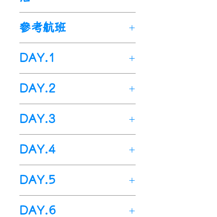
豐富的文化、
歷史遺迹和美麗
(3N)
巴塞隆納
：
康多爾美居酒
的海灘而著名。在巴塞隆納，
參考航班
店
Mercure Barcelona
您可以享受到令人難忘的活動
Condor 或同等級酒店
。
4
★
阿聯酋航空
Emirates
之一是乘坐遊艇出海
觀賞日
DAY.1
(1N)薩拉戈薩
：
對角線廣場酒
Airline
。(EK)
出。當太陽升起時，您會看到
店
Hotel Diagonal Plaza
或
以下為本行程預定的航班時
海洋上的一片美麗景色，陽光
出發地>>
桃園機場>>杜拜國
同等級酒店
。4
★
DAY.2
間，
從海平面上升起。您會看到一
際機場>>巴塞隆納國際機場
(3N)
馬德里
：
蒙蒂雷亞爾歐洲
實際航班
以團體確認的航班編
些
海鳥在海上飛翔，海水上閃
今日於指定時間內集合於桃園
之星酒店
杜拜國際機場>>巴塞隆納國
Hotel Eurostars
號與飛行時間為準
。
爍著金色的光芒。您可以拍攝
DAY.3
國際機場
--
阿聯酋航空櫃台
，
Monte Real
際機場>>
巴賽隆內市區遊覽
或同等級酒店
。
到令人驚嘆的照片，並將這一
由專人辦理出境手續後，搭
天
航班
起
出
抵
4
>>
★
住宿酒店
住宿酒店>>
(
車程約15分鐘)
雙
美麗的時刻
留在心中。在遊艇
乘--阿聯酋航空
飛往--杜拜國
數
編
號
飛
/
抵
發
時
達
時
DAY.4
(1N)瓦倫西亞
航班於今日凌晨飛抵--杜拜
：
美利亞旗下瓦
國
體船出海>>
(
車程約50分鐘)席
出海觀賞日出的過程中，您可
際機場
。
達
間
間
倫西亞海洋酒店
際機場
，稍作休息後再轉機飛
Hotel
切斯>>
以享受到安靜、美麗的時刻，
餐食
住宿酒店>>
Meal
：【早】
(
車程約10分鐘)
X
【午】
搭
Valencia Oceanic Affiliated
往--
DAY.5
(
車程約50分鐘)巴塞隆納>>
住
並在這片神奇的海洋
上度過一
X
乘熱氣球>>
【晚】
航機上
(
車程約10分鐘)市
by
西班牙
Melia
(
巴塞隆納國際機場)
或同等級酒店
。
4
★
(
與
宿酒店
第
阿聯
桃園
23
：
04
：
個難忘的早晨。
(
※
特別精心安
住宿
區遊覽
Hotel
：航機上
(1N)
台灣時差慢6小時)
住宿酒店>>
巴塞隆納
(
車程約2小時)
：
索菲亞酒店
，
過了移民
萊
酒店早餐後出發，今日安排行
1
酋航空
TPE/
35
20
排
)
DAY.6
(
巴塞隆納主王宮
、
舊港
、
哥倫
Hotel Sofia Barcelona 或同
局和海關檢查後
里達>>
(
車程約2小時)
由中文導遊接
薩拉戈