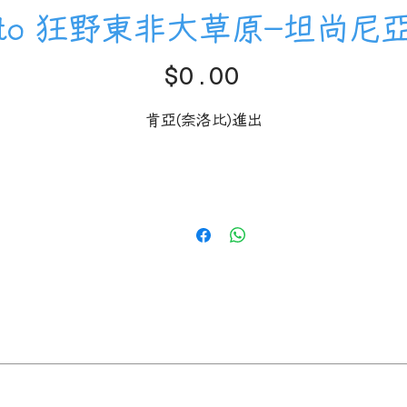
trip to 狂野東非大草原-坦尚
$0.00
價
格
肯亞(奈洛比)進出
尚尼亞
的一座
國家公園
，
以巨型的水牛群和大象群聞名，
大機會看到他們出擊捕獵的精彩一刻，加上
超過五百種的