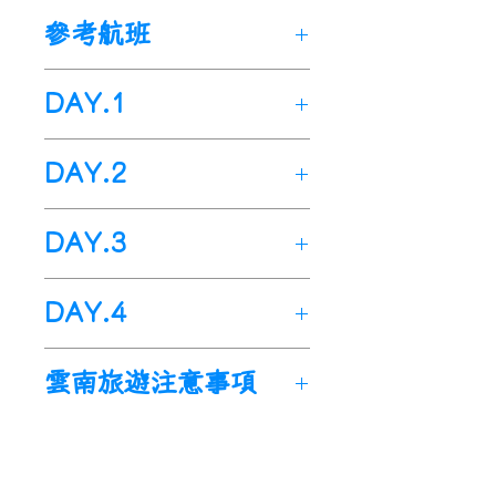
斷優化，保障遊玩體驗。
參考航班
🌟精品小團：真正做到精品小
團，拒絕大團嘈雜紛擾，專屬
DAY.1
式服務。
🌟多種體驗：全程設計多樣在
出發地>>桃園國際機場>>麗
地體驗，打造體驗
+旅遊出
DAY.2
江國際機場(雲南省)麗江市
行，堅决杜絕純打卡式觀光
今日於指定時間內集合於-桃
麗江>>
虎跳峽>>
金沙江第一
遊。
DAY.3
園國際機場，由專人辦理出境
彎>>
霧濃頂>>
梅里雪山>>
飛
🌟特色玩法：納帕海準備了一
手續後，搭機飛往-麗江國際
來寺
場下午茶，拍拍照吹吹風曬曬
飛來寺>>
梅里雪山>>
尼西黑
機場(雲南省)麗江市(與台灣時
DAY.4
(約
330KM
，車程約
5
小時)
太陽，這才是雲南該有的玩
陶體驗>>
納帕海下午茶>>
獨
間零時差)，過了移民局和海關
08
：
30
酒店早餐後出發。
法。
克宗>>
香格里拉(約
170KM
，
檢查後，由當地導遊接機。
香格里拉>>松贊林寺>>普達
10
：
00
抵達
【虎跳峽】
虎跳
🌟民族文化：注重民族文化，
雲南旅遊注意事項
車程約
3
小時)
隨即展開 Amazing trip to 夢
措>>麗江機場(搭機返回台灣)
峽沿途是世界十大著名徒步綫
在尼西黑陶之鄉有請藏族黑陶
06
：
30
早晨起早欣賞
【梅里
幻雲南 夢幻梅里4日之旅。
(約170KM，車程約2小時)
路之一，金沙江峽谷的蒼翠與
1.雲南麗江、香格里拉等地海
傳承人教您製作專屬自己的藏
雪山日照金山】
金光映照下的
首先驅車前往【麗江古城】或
09
：
00
酒店早餐後出發。
奔湧而下的江水構成了美麗的
拔較高，部分人可能會産生高
式陶具。
卡瓦格博、緬茨姆光芒萬丈、
者去【清溪水庫】等一場日
09
：
30
前往抵達
【松贊林
畫卷，我們將來到
原反應症狀，例如頭暈、頭
【上虎跳