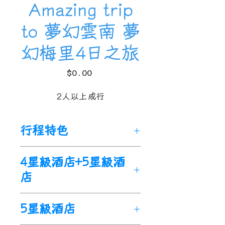
Amazing trip
to 夢幻雲南 夢
幻梅里4日之旅
價
$0.00
格
2人以上成行
行程特色
雲南麗江
+
梅里雪山+香格里拉
4星級酒店+5星級酒
半自由行，精華景點全含，多
店
個角度觀賞梅里雪山，入住景
觀雪山房。
🌟原創策劃：綫路原創設計，
5星級酒店
産品每季度均需實地考察，不