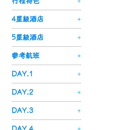
行程特色
富士山：是日本一座橫跨靜岡
4星級酒店
縣和山梨縣的活火山，位於東
京西南方約80公里處，主峰海
5星級酒店
拔3776公尺，2002年8月，經
日本國土地理院重新測量後，
為3775.63公尺，是日本國內
參考航班
的最高峰。 富士山頂冬季積
雪，直至次年6、7月才會融
DAY.1
化，在管理上屬於本州地區的
富士箱根伊豆國立公園範圍
出發地>>
桃園機場>>
日本(東
DAY.2
內。富士山是日本的最高峰，
京Tokyo)成田機場>>
大約在 10 萬年前開始的火山
大江戶溫泉物語(江戶時代造景
住宿酒店>>
富士山
活動所形成。現在富士山一
DAY.3
的溫泉主題樂園)>>
東京
→
住
Highland(體驗多款驚叫雲霄
帶，已經成為登山、露營與放
宿酒店
飛車)>>
鬆身心的熱門休閒旅遊勝地。
住宿酒店>>
富士山胡霧高原-
今日於指定時間內集合於桃園
DAY.4
富士山
Thomas
land(
日本唯一