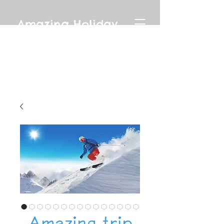
Amazing Holiday
Amazing trip