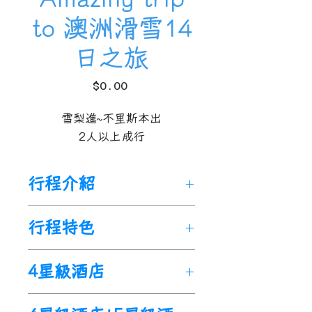
to 澳洲滑雪14
日之旅
價
$0.00
格
雪梨進~不里斯本出
2人以上成行
行程介紹
澳大利亞以陽光國度著稱，但
行程特色
其實也有很多滑雪勝地。澳大
利亞從新南威爾士州到維多利
澳大利亞雪場有什麼獨到之處
4星級酒店
亞州的高山地區每年都會下
？
雪。滑雪季節從6月初開始，
在澳大利亞滑雪時見到本地野
到9月初結束。新南威爾士州