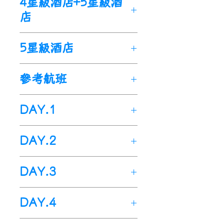
4星級酒店+5星級酒
生動物的情況並不少見。在滑
的斯諾伊山(Snowy-
雪場，有時您可以見到袋熊、
店
Mountains)和澳大利亞的最高
袋貂和袋鼠。您偶爾還能見到
峰，海拔2228米科修斯科山
野馬，另外還有當地獨特的鳥
5星級酒店
(Mount-Kosciuszko)每年6月
類。澳大利亞高山地區非常美
至9月都有較多的降雪。
麗，但也是人們容易忽視的澳
澳大利亞最受人歡迎的滑雪場
參考航班
洲景色。下次再提及澳大利亞
在哪 ？
時，
希望您不僅想到海灘和沙
澳大利亞三個州有滑雪場，可
漠，還不要忘記白雪皚皚的雪
DAY.1
供高山滑雪、單板滑雪，或其
山。
它雪上活動。
出發地>>桃園國際機場>>澳
DAY.2
新南威爾士州的滑雪場：斯雷
洲(雪梨)國際機場
德博(Thredbo)、佩里舍
今日於指定時間內集合於-桃
雪梨
(Perisher)斯諾伊山和夏洛特
DAY.3
園國際機場，由專人辦理出境
航班於今日飛抵-澳洲(雪梨)國
山口。
手續後，搭機飛往-澳洲(雪梨)
際機場(與台灣時差快+2小
雪梨>>坎培拉>>佩里舍
維多利亞州的滑雪場： 霍瑟姆
國際機場。
DAY.4
時)。
Perisher (滑雪前準備)
山(Mount Hotham)、福爾斯
出關大約需1小時，導遊於機
酒店早餐後出發，沿31號公路