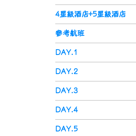
4星級酒店+5星級酒店
參考航班
DAY.1
出發地>>桃園國際機場>>美國
DAY.2
今日於指定時間內集合於桃園國
洛杉磯國際機場>>
巴斯托 (
車程
DAY.3
航班於今日抵達洛杉磯國際機場(
Amazing trip to 美西國家公
巴斯>>莫哈韋國家保護區>>拉芙
DAY.4
出關後首先驅車前往座落於好萊
今日驅車前往-
莫哈韋國家保護區
此取景外，由於夜間時分，臺上
40
號州際公路從這裏穿過，行車
拉芙林>>
科羅拉多大峽>>
旗杆鎮
的友人們偕伴流連之所。在停車
DAY.5
但若仔細觀察便會發現這個保護
今日前往聞名遐邇的
科羅拉多大
隨後再前往-巴斯托
Barstow
，接