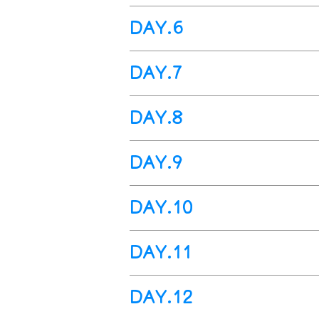
樹林。
一息不停地沖刷著它，在一片高
奧特萊斯
旗杆鎮>>
擁有超過
南峽谷>>
40
佩吉 (
個品牌商店
車程
今日拉芙林
Laughlin
住宿。
DAY.6
重巒叠嶂，夾著一條深不見底的
Coach Factory, Coach Men
上午繼續遊覽
大峽南峽
，
下午乘
’
s,
今晚住宿南峽谷附近旗杆鎮
Flagst
Nike Factory Store, Old Navy 
晚上抵達佩吉入住酒店。
佩吉>>
鮑威爾湖>>
羚羊峽谷
DAY.7
上午驅車前往蜿蜒在亞利桑那州和
接著再前往國家地理雜誌評選出的
佩吉>>
錫安國家公園>>
布萊斯峽
DAY.8
現出熒光般的幽綠，河流於此在
上午驅車前往-
錫安國家公園(
Zion
邊，沉醉於碧水藍天紅岩鈎織出
深，其紅色與黃褐色的納瓦霍砂岩
章克申>>
峽谷地國家公園>>
摩崖
隨後再前往世界十大攝影地點之一
DAY.9
座、棋盤山壁群、科羅布拱門(
Ko
上午驅車前往-
峽谷地國家公園(
C
完美的波浪形，是大自然的抽像
(
Bryce Canyon)
，布萊斯公園內獨
孤峰等地形，所以，這裏是一片
羚羊谷在地形上分爲兩個獨立的
摩崖>>
拱門國家公園
其內的紅色、橙色與白色的岩石
DAY.10
Sky)
、針峰(
Needles)
、迷宮(
Maze
處，峽谷裏也經常有羚羊漫步，
今日全天遊覽-拱門國家公園(Arch
晚上抵達鹽湖城後入住酒店。
三個區域互相之間被峽谷分隔，
於是原住民保護區，即便是美國
大大小小的砂岩拱門超過2000
摩崖>>
鹽湖城 (
車程約
4
小時左右
公認的人類最難以進入的地區之
DAY.11
冬奧會聖火傳遞還曾在拱門下通
上午驅車前往-鹽湖城，抵達後鹽湖
個：
mesa arch
、
green river ov
就已形成，甚至直到現在新的拱
年)、聖殿、現代聖徒博物館以及
鹽湖城>>
大提頓國家公園>>傑
克
還可以透過拱門欣賞壯美日落景
DAY.12
色。
沿著蛇河河谷，前往遊覽-
大提頓