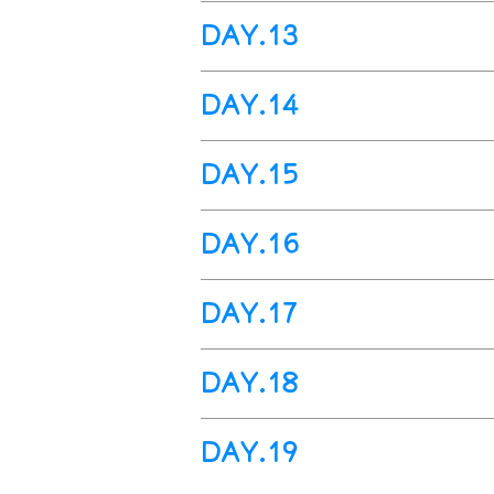
綿延超過
200
英里長，伴隨著蛇河
傑克遜>>
黃石國家公園>>
西黃石
DAY.13
豐富的野生動物共同構成一幅美
今日前往遊覽-
黃石公園
，前往觀
今晚住宿傑克遜小鎮。
周期性的間歇泉噴發，至今未曾
黃石國家公園
DAY.14
作一場完美的演出。黃石公園內
【泥泡泡熱泉】-
【大棱鏡熱泉】
名。暢遊
黃石湖區
，湖光山色及
大楞鏡溫泉，又稱大虹彩溫泉。
西黃石>>
鹽湖城>>(搭機前往)
洛
方，面積約
354
平方公里、周長
17
DAY.15
大，世界第三大的溫泉。大楞鏡
參考航班：待定
大的高山湖泊〞。黃石公園更是
含礦物質的水體中生活著的藻類
早餐後驅車前往-鹽湖城，搭乘下
上，其它如黑熊、棕熊、扁角鹿
洛杉磯>>聖芭芭拉>>丹麥村>>蒙
是水體也就呈現出不同的色彩。
DAY.16
抵達後入住酒店休息。
今晚住宿西黃石小鎮。
早餐後驅車前往有
"美國的裏維
些微生物就會産生更多的葉綠素
牙風情建築，是無數好萊塢影星最
細菌(它們是最原始的生命形態之
蒙特雷>>
卡梅爾>>
17
英里>>
舊
DAY.17
的標誌是一架靜靜轉動的風車。
上午遊覽-
卡梅爾小鎮
，
它是蒙特
式的建築，您可品嘗聞名於世的
的小鎮，國畫大師張大千也慕名
舊金山一日遊
今晚抵達蒙特雷住宿。
DAY.18
隨後前往遊覽-
17-mile Drive(
十
早餐後舊金山市區遊覽，參觀著
太平洋的私人公路，因其絕美的
口彙聚，籠罩在灣區綿延起伏的
舊金山>>(搭機返回)台灣
別之處，還在於沿著太平洋的這
DAY.19
外舊金山的另一大特色是其獨有
參考航班：
情拍照留念。傍晚抵達舊金山住
返。
早餐後視航班時間前往機場，搭