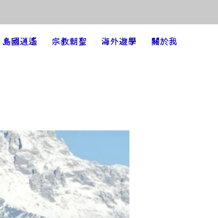
島國逍遙
宗教朝聖
海外遊學
關於我