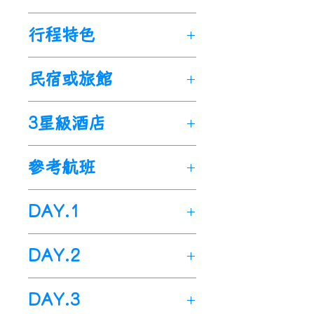
位在西班牙的朝聖之路，又名
行程特色
聖雅各之路(Camino de
Santiago)，是由法國通往西班
世界少有的【巡禮路】世界遺
民宿或旅館
牙北部聖地「聖地雅各-孔波
產
斯特拉」(Santiago de
聖雅各之路Camino de
compostela)的道路，全程大
3星級酒店
Santiago
約800公里，是一條世界遺產
聖雅各，耶穌十二門徒之一，
巡禮路，朝聖之路的出發點有
為西班牙、士兵、朝聖者、騎
參考航班
很多，最經典的路線是從法西
手的主保聖人。傳說中，聖雅
邊界Saint Jean Pied de Port
各的遺體從耶路撒冷乘船到西
DAY.1
這座小鎮(簡稱SJPP)出發，一
班牙北部，在聖地牙哥康波斯
路到聖地牙哥的法國之路
特拉(Santiago de
出發地>>桃園國際機場>>中
(Camino Francés)，沿途經過
DAY.2
Compostela)被埋葬，教徒們
轉機場>>法國(巴黎)國際機場
中世紀小鎮與特色村莊，朝聖
從四面八方來此向他致意，祈
今日於指定時間內集合於-桃
者駐足流連，也因為此路線相
巴黎>>比亞里茨Biarritz>>
求上帝的引領及祝福，這裡也
DAY.3
園國際機場，由專人辦理出境
對發展成熟，有許多住宿與餐
聖讓皮耶德波爾Saint Jean
成為天主教三大城勝地之一。