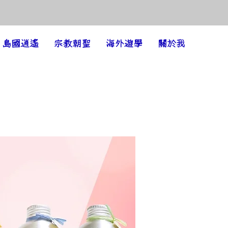
島國逍遙
宗教朝聖
海外遊學
關於我