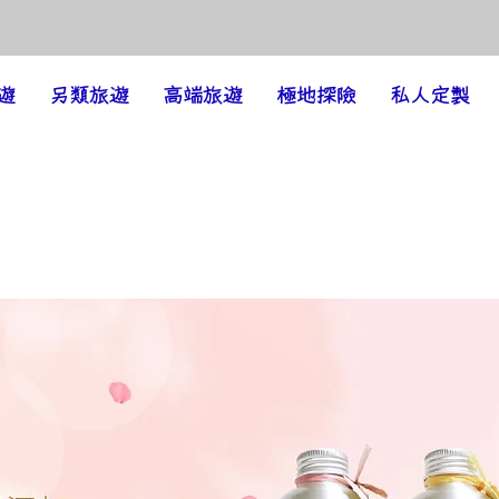
遊
另類旅遊
高端旅遊
極地探險
私人定製