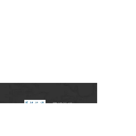
華揚旅遊
交觀甲7341號
北18790001