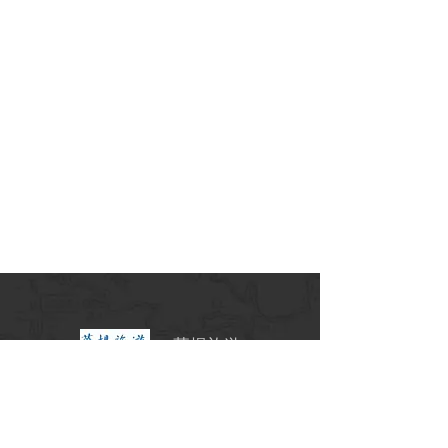
華揚旅遊
交觀甲7341號
北18790001