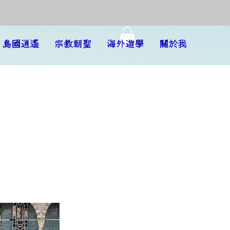
島國逍遙
宗教朝聖
海外遊學
關於我