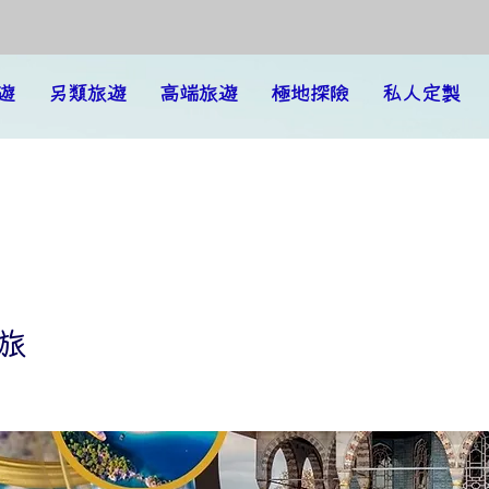
遊
另類旅遊
高端旅遊
極地探險
私人定製
其之旅
旅