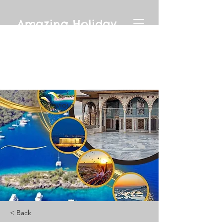
Amazing Holiday
Previous
< Back