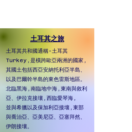
土耳其之旅
土耳其共和國通稱-土耳其
Turkey,是橫跨歐亞兩洲的國家,
其國土包括西亞安納托利亞半島、
以及巴爾幹半島的東色雷斯地區。
北臨黑海,南臨地中海,東南與敘利
亞、伊拉克接壤,西臨愛琴海,
並與希臘以及保加利亞接壤,東部
與喬治亞、亞美尼亞、亞塞拜然、
伊朗接壤。