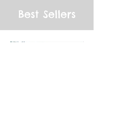
Best Sellers
Amazing trip to 中四國經典6日之旅
Amazing trip to 
本神話國度5日之旅