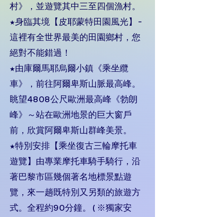
村》，並遊覽其中三至四個漁村。
★身臨其境【皮耶蒙特田園風光】-
這裡有全世界最美的田園鄉村，您
絕對不能錯過！
★由庫爾馬耶烏爾小鎮《乘坐纜
車》，前往阿爾卑斯山脈最高峰。
眺望4808公尺歐洲最高峰《勃朗
峰》～站在歐洲地景的巨大窗戶
前，欣賞阿爾卑斯山群峰美景。
★特別安排【乘坐復古三輪摩托車
遊覽】由專業摩托車騎手騎行，沿
著巴黎市區幾個著名地標景點遊
覽，來一趟既特別又另類的旅遊方
式。全程約90分鐘。(※獨家安