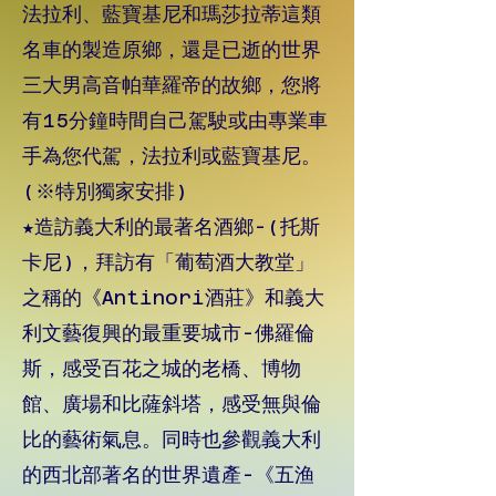
法拉利、藍寶基尼和瑪莎拉蒂這類
名車的製造原鄉，還是已逝的世界
三大男高音帕華羅帝的故鄉，您將
有15分鐘時間自己駕駛或由專業車
手為您代駕，法拉利或藍寶基尼。
(※特別獨家安排)
★造訪義大利的最著名酒鄉-(托斯
卡尼)，拜訪有「葡萄酒大教堂」
之稱的《Antinori酒莊》和義大
利文藝復興的最重要城市-佛羅倫
斯，感受百花之城的老橋、博物
館、廣場和比薩斜塔，感受無與倫
比的藝術氣息。同時也參觀義大利
的西北部著名的世界遺產-《五渔