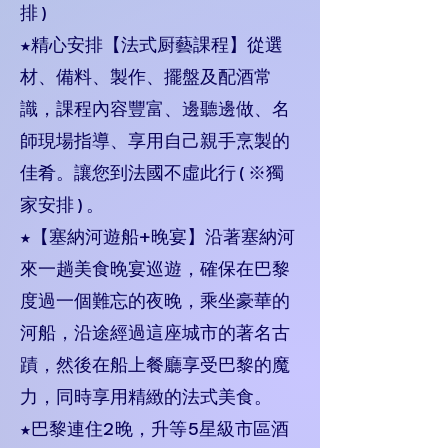
排)
★精心安排【法式厨藝課程】從選
材、備料、製作、擺盤及配酒常
識，課程內容豐富、邊聽邊做、名
師現場指導、享用自己親手烹製的
佳肴。讓您到法國不虛此行(※獨
家安排)。
★【塞納河遊船+晚宴】沿著塞納河
來一趟美食晚宴巡遊，確保在巴黎
度過一個難忘的夜晚，乘坐豪華的
河船，沿途經過這座城市的著名古
蹟，然後在船上餐廳享受巴黎的魔
力，同時享用精緻的法式美食。
★巴黎連住2晚，升等5星級市區酒