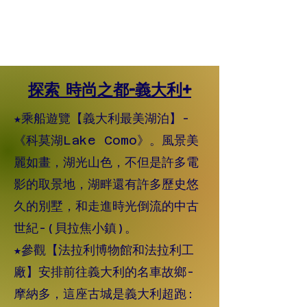
探索 時尚之都-義大利+
★乘船遊覽【義大利最美湖泊】-
《科莫湖Lake Como》。風景美
麗如畫，湖光山色，不但是許多電
影的取景地，湖畔還有許多歷史悠
久的別墅，和走進時光倒流的中古
世紀-(貝拉焦小鎮)。
★參觀【法拉利博物館和法拉利工
廠】安排前往義大利的名車故鄉-
摩納多，這座古城是義大利超跑: