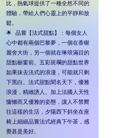
比，熱氣球提供了一種全然不同的
體驗，帶給人們心靈上的平靜和放
鬆。
🌟 品嘗【法式甜點】：每個女人
心中都有兩個巴黎夢，一個在香榭
麗舍大街，另一個就在琳琅滿目的
甜點橱窗前。五彩斑斕的甜點世界
如果抹去法式的浪漫，可能就只剩
下黑白。法式甜點聞名天下，優雅
浪漫，精緻誘人。加上法國人天性
慵懶而又優雅的姿態，讓人不禁嚮
往這樣的生活，夕陽西下斜坐在座
椅上細細品嘗法式經典下午茶，感
覺甚是美好。