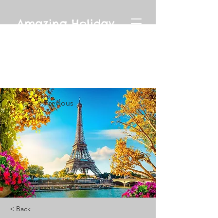
Amazing Holiday
Previous
< Back